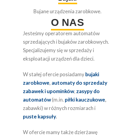
Bujane urządzenia zarobkowe.
O NAS
Jesteśmy operatorem automatów
sprzedających i bujaków zarobkowych.
Specjalizujemy się w sprzedaży i
eksploatacji urządzeń dla dzieci.
W stałej ofercie posiadamy
bujaki
zarobkowe
,
automaty do sprzedaży
zabawek i upominków
,
zasypy do
automatów
(m.in.
piłki kauczukowe
,
zabawki) w różnych rozmiarach i
puste
kapsuły
.
W ofercie mamy także dzierżawę