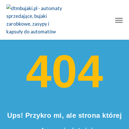
404
Ups! Przykro mi, ale strona której